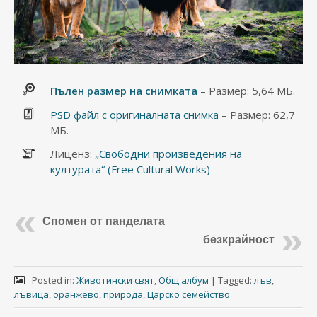
Пълен размер на снимката
– Размер: 5,64 МБ.
PSD файл с оригиналната снимка
– Размер: 62,7
МБ.
Лиценз:
„Свободни произведения на
културата“ (Free Cultural Works)
Спомен от панделата
безкрайност
Posted in:
Животински свят
,
Общ албум
|
Tagged:
лъв
,
лъвица
,
оранжево
,
природа
,
Царско семейство