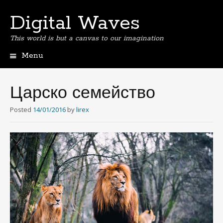
Digital Waves
This world is but a canvas to our imagination
Menu
Skip
to
content
Царско семейство
Posted
14/01/2016
by
lirex