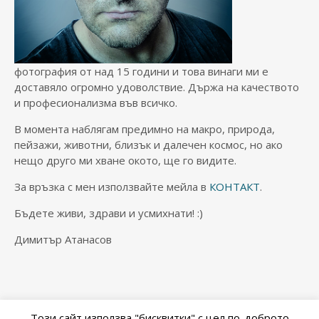
фотография от над 15 години и това винаги ми е
доставяло огромно удоволствие. Държа на качеството
и професионализма във всичко.
В момента наблягам предимно на макро, природа,
пейзажи, животни, близък и далечен космос, но ако
нещо друго ми хване окото, ще го видите.
За връзка с мен използвайте мейла в
КОНТАКТ
.
Бъдете живи, здрави и усмихнати! :)
Димитър Атанасов
Този сайт използва "бисквитки" с цел по-доброто