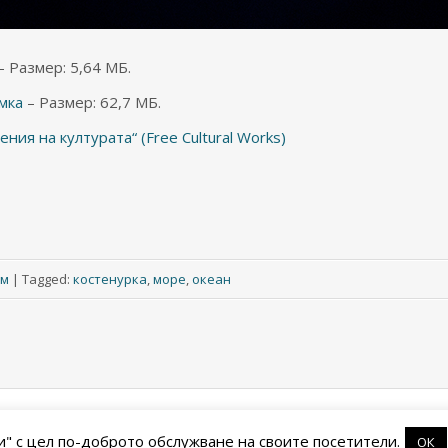
– Размер: 5,64 МБ.
мка
– Размер: 62,7 МБ.
ия на културата“ (Free Cultural Works)
ум
|
Tagged:
костенурка
,
море
,
океан
и" с цел по-доброто обслужване на своите посетители.
ОК