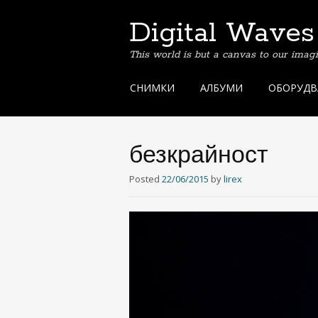
Digital Waves
This world is but a canvas to our imag
Skip
СНИМКИ
АЛБУМИ
ОБОРУДВ
to
content
безкрайност
Posted
22/06/2015
by
lirex