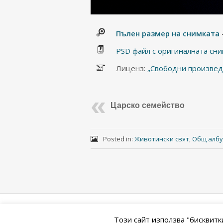
Пълен размер на снимката
PSD файл с оригиналната сни
Лиценз:
„Свободни произведен
Царско семейство
Posted in:
Животински свят
,
Общ алб
Powered by
WordPress
&
Portfolio
.
Този сайт използва "бисквитк