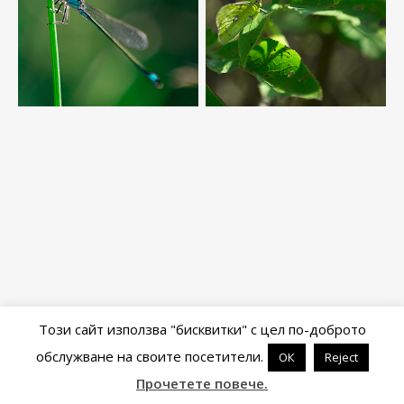
Този сайт използва "бисквитки" с цел по-доброто
обслужване на своите посетители.
ОК
Reject
Powered by
WordPress
&
Portfolio
.
Прочетете повече.