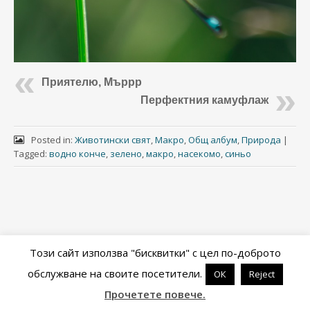
Приятелю, Мъррр
Перфектния камуфлаж
Posted in:
Животински свят
,
Макро
,
Общ албум
,
Природа
|
Tagged:
водно конче
,
зелено
,
макро
,
насекомо
,
синьо
Този сайт използва "бисквитки" с цел по-доброто
обслужване на своите посетители.
ОК
Reject
Powered by
WordPress
&
Portfolio
.
Прочетете повече.