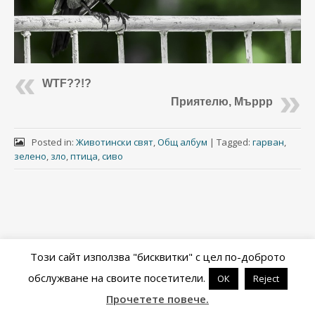
WTF??!?
Приятелю, Мъррр
Posted in:
Животински свят
,
Общ албум
|
Tagged:
гарван
,
зелено
,
зло
,
птица
,
сиво
Този сайт използва "бисквитки" с цел по-доброто
обслужване на своите посетители.
ОК
Reject
Powered by
WordPress
&
Portfolio
.
Прочетете повече.