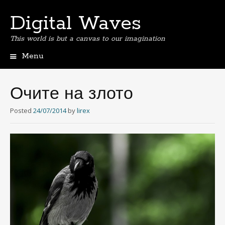
Digital Waves
This world is but a canvas to our imagination
Menu
Skip
to
content
Очите на злото
Posted
24/07/2014
by
lirex