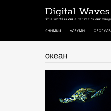
Digital Waves
This world is but a canvas to our imag
Skip
СНИМКИ
АЛБУМИ
ОБОРУДВ
to
content
океан