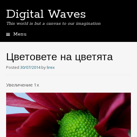
Digital Waves
This world is but a canvas to our imagination
Menu
Skip
to
content
Цветовете на цветята
Posted
30/07/2014
by
lirex
Увеличение 1х