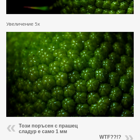
Увеличение 5х
Този поръсен с прашец
сладур е само 1 мм
WTF??!?