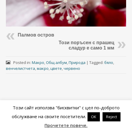
Палмов остров
Този поръсен с прашец
сладур е само 1 мм
Posted in:
Макро
,
Общ албум
,
Природа
|
Tagged:
бяло
,
венчелистчета
,
макро
,
цвете
,
червено
Този сайт използва "бисквитки" с цел по-доброто
обслужване на своите посетители.
ОК
Reject
Powered by
WordPress
&
Portfolio
.
Прочетете повече.