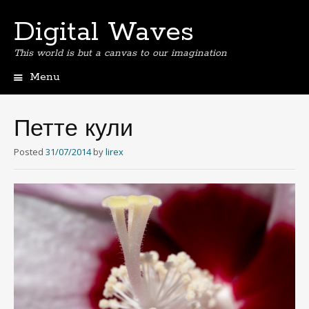
Digital Waves
This world is but a canvas to our imagination
Menu
Skip
to
content
Петте кули
Posted
31/07/2014
by
lirex