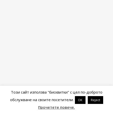
Този сайт използва "бисквитки" с цел по-доброто
обслужване на своите посетители.
ОК
Reject
Powered by
WordPress
&
Portfolio
.
Прочетете повече.