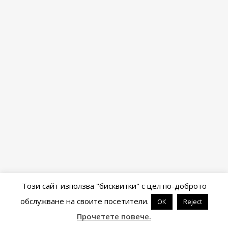
Този сайт използва "бисквитки" с цел по-доброто
обслужване на своите посетители.
ОК
Reject
Powered by
WordPress
&
Portfolio
.
Прочетете повече.