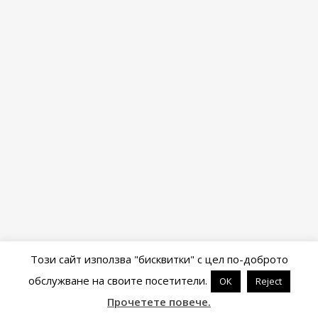
Този сайт използва "бисквитки" с цел по-доброто
обслужване на своите посетители.
ОК
Reject
Powered by
WordPress
&
Portfolio
.
Прочетете повече.