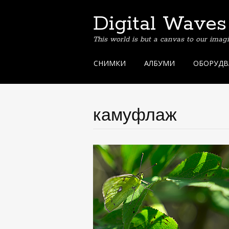
Digital Waves
This world is but a canvas to our imag
Skip
СНИМКИ
АЛБУМИ
ОБОРУДВ
to
content
камуфлаж