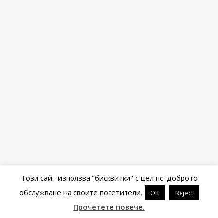
Този сайт използва "бисквитки" с цел по-доброто
обслужване на своите посетители.
ОК
Reject
Powered by
WordPress
&
Portfolio
.
Прочетете повече.