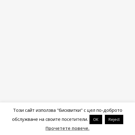
Този сайт използва "бисквитки" с цел по-доброто
обслужване на своите посетители.
ОК
Reject
Powered by
WordPress
&
Portfolio
.
Прочетете повече.