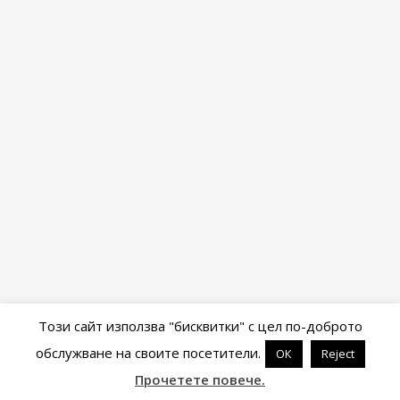
Този сайт използва "бисквитки" с цел по-доброто
обслужване на своите посетители.
ОК
Reject
Powered by
WordPress
&
Portfolio
.
Прочетете повече.