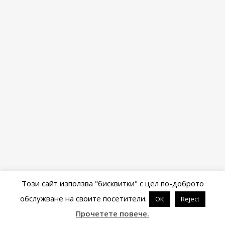
Този сайт използва "бисквитки" с цел по-доброто
обслужване на своите посетители.
ОК
Reject
Powered by
WordPress
&
Portfolio
.
Прочетете повече.