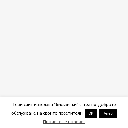
Този сайт използва "бисквитки" с цел по-доброто
обслужване на своите посетители.
ОК
Reject
Powered by
WordPress
&
Portfolio
.
Прочетете повече.